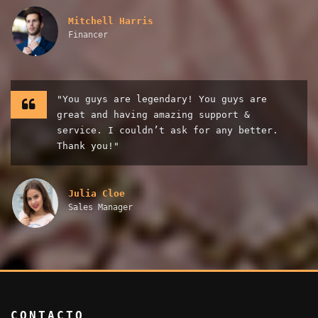
Mitchell Harris
Financer
"You guys are legendary! You guys are
great and having amazing support &
service. I couldn’t ask for any better.
Thank you!"
Julia Cloe
Sales Manager
CONTACTO